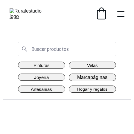
IVA INCLUIDO - ENVÍO GRATIS +30€
Pinturas
Velas
Joyería
Marcapáginas
Artesanías
Hogar y regalos