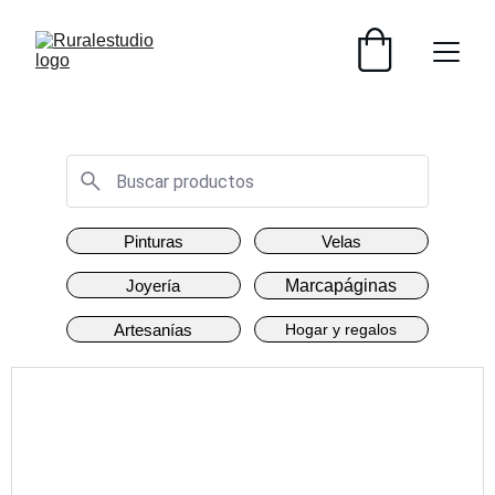
IVA INCLUIDO - ENVÍO GRATIS +30€
Pinturas
Velas
Joyería
Marcapáginas
Artesanías
Hogar y regalos