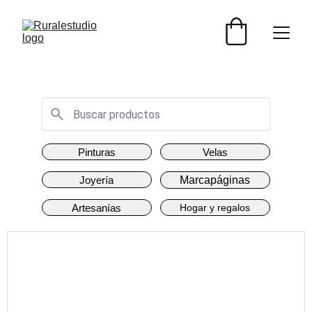
IVA INCLUIDO - ENVÍO GRATIS +30€
Pinturas
Velas
Joyería
Marcapáginas
Artesanías
Hogar y regalos