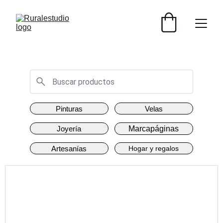
IVA INCLUIDO - ENVÍO GRATIS +30€
Pinturas
Velas
Joyería
Marcapáginas
Artesanías
Hogar y regalos