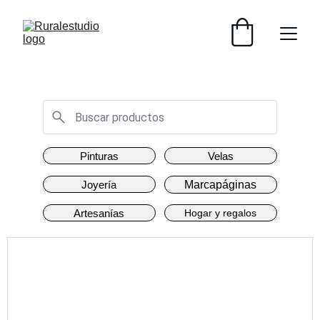
IVA INCLUIDO - ENVÍO GRATIS +30€
Pinturas
Velas
Joyería
Marcapáginas
Artesanías
Hogar y regalos