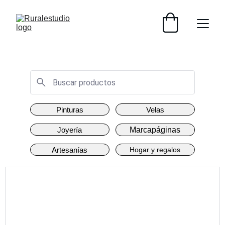
IVA INCLUIDO - ENVÍO GRATIS +30€
Pinturas
Velas
Joyería
Marcapáginas
Artesanías
Hogar y regalos